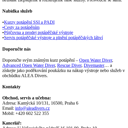
Nabídka služeb
•
Kurzy potápění SSI a PADI
•Cesty za potápěním
•
Půjčovna a prodej potápěčské výstroje
•
Servis potápěčské výstroje a plnění potápěčských láhví
Doporučte nás
Doporučte svým známým kurz potápění –
Open Water Diver
,
Advanced Open Water Diver
,
Rescue Diver
,
Divemaster
… a
získejte jako poděkování poukázku na nákup výstroje nebo služeb v
obchůdku ALEA Divers.
Kontakty
Obchod, servis a učebna:
Adresa: Kamýcká 10/131, 16500, Praha 6
Email:
info@aleadivers.cz
Mobil: +420 602 522 355
Kancelář: