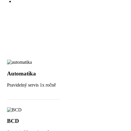
Menu
Servis potápěčského vybavení
Vyberte si, kterou součást potápěčského vybavení potřebujete
opravit >>>
Automatika
Pravidelný servis 1x ročně
Cena a objednání servisu
BCD