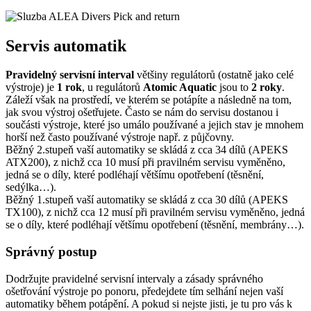
Servis automatik
Pravidelný servisní interval
většiny regulátorů (ostatně jako celé
výstroje) je
1 rok
, u regulátorů
Atomic Aquatic
jsou to
2 roky
.
Záleží však na prostředí, ve kterém se potápíte a následně na tom,
jak svou výstroj ošetřujete. Často se nám do servisu dostanou i
součásti výstroje, které jso umálo používané a jejich stav je mnohem
horší než často používané výstroje např. z půjčovny.
Běžný 2.stupeň vaší automatiky se skládá z cca 34 dílů (APEKS
ATX200), z nichž cca 10 musí při pravilném servisu vyměněno,
jedná se o díly, které podléhají většímu opotřebení (těsnění,
sedýlka…).
Běžný 1.stupeň vaší automatiky se skládá z cca 30 dílů (APEKS
TX100), z nichž cca 12 musí při pravilném servisu vyměněno, jedná
se o díly, které podléhají většímu opotřebení (těsnění, membrány…).
Správný postup
Dodržujte pravidelné servisní intervaly a zásady správného
ošetřování výstroje po ponoru, předejdete tím selhání nejen vaší
automatiky během potápění. A pokud si nejste jisti, je tu pro vás k