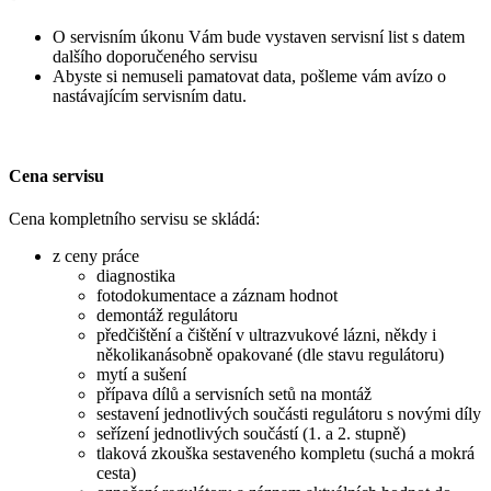
O servisním úkonu Vám bude vystaven servisní list s datem
dalšího doporučeného servisu
Abyste si nemuseli pamatovat data, pošleme vám avízo o
nastávajícím servisním datu.
Cena servisu
Cena kompletního servisu se skládá:
z ceny práce
diagnostika
fotodokumentace a záznam hodnot
demontáž regulátoru
předčištění a čištění v ultrazvukové lázni, někdy i
několikanásobně opakované (dle stavu regulátoru)
mytí a sušení
přípava dílů a servisních setů na montáž
sestavení jednotlivých součásti regulátoru s novými díly
seřízení jednotlivých součástí (1. a 2. stupně)
tlaková zkouška sestaveného kompletu (suchá a mokrá
cesta)