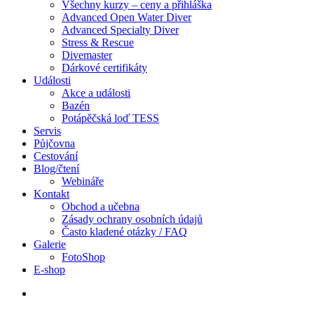
Všechny kurzy – ceny a přihláška
Advanced Open Water Diver
Advanced Specialty Diver
Stress & Rescue
Divemaster
Dárkové certifikáty
Události
Akce a události
Bazén
Potápěčská loď TESS
Servis
Půjčovna
Cestování
Blog/čtení
Webináře
Kontakt
Obchod a učebna
Zásady ochrany osobních údajů
Často kladené otázky / FAQ
Galerie
FotoShop
E-shop
search