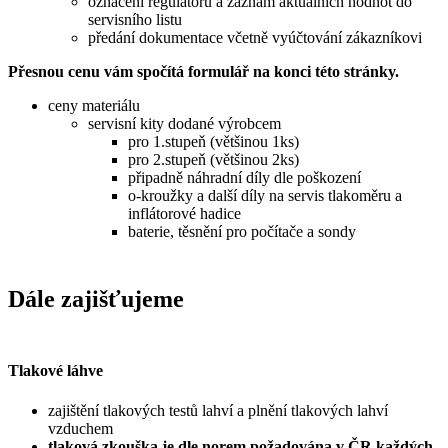
označení regulátoru a záznam aktuálních hodnot do
servisního listu
předání dokumentace včetně vyúčtování zákazníkovi
Přesnou cenu vám spočítá formulář na konci této stránky.
ceny materiálu
servisní kity dodané výrobcem
pro 1.stupeň (většinou 1ks)
pro 2.stupeň (většinou 2ks)
připadně náhradní díly dle poškození
o-kroužky a další díly na servis tlakoměru a
inflátorové hadice
baterie, těsnění pro počítače a sondy
Dále zajišťujeme
Tlakové láhve
zajištění tlakových testů lahví a plnění tlakových lahví
vzduchem
tlaková zkouška je dle norem požadována v ČR každých