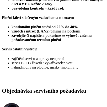
5 let a v EU každé 2 roky
pravidelná kontrola – každý rok
Plnění láhví stlačeným vzduchem a nitroxem
kontinuální plnění směsí od 22% do 40%
vzudch i nitrox (EANx) plníme na počkání
zavolejte či napište a pokusíme se vyhovět vašemu
požadovanému termínu plnění
Servis ostatní výstroje
zajištění servisu a opravy neoprenů
servis BCD / žaketů / vyvažovacích vest
nahradní díly na ploutve, masky, šnorchly…
Objednávka servisního požadavku