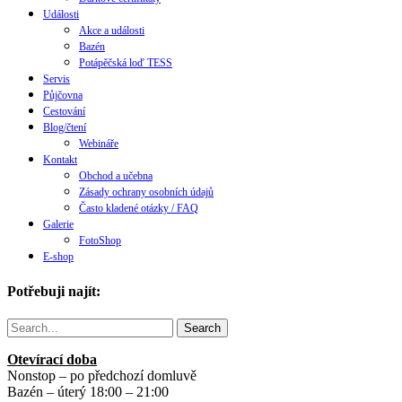
Události
Akce a události
Bazén
Potápěčská loď TESS
Servis
Půjčovna
Cestování
Blog/čtení
Webináře
Kontakt
Obchod a učebna
Zásady ochrany osobních údajů
Často kladené otázky / FAQ
Galerie
FotoShop
E-shop
Potřebuji najít:
Search
Otevírací doba
Nonstop – po předchozí domluvě
Bazén – úterý 18:00 – 21:00