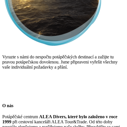
Vyrazte s námi do nespočtu potápěčských destinací a zažijte tu
pravou potápečskou dovolenou. Jsme připraveni vyřešit všechny
vaše individuální požadavky a přání.
O nás
Potápěčské centrum
ALEA Divers, které bylo založeno v roce
1999
při cestovní kanceláři ALEA Tour&Trade. Od této doby
neustále zlepšujeme a rozšiřujeme naše služby. Přesvědčte se sami.