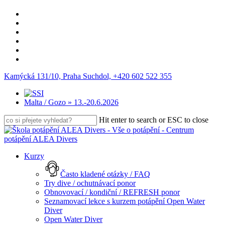
facebook
linkedin
youtube
instagram
phone
email
Kamýcká 131/10, Praha Suchdol,
+420 602 522 355
Malta / Gozo » 13.-20.6.2026
Hit enter to search or ESC to close
Close
Search
search
Menu
Kurzy
Často kladené otázky / FAQ
Try dive / ochutnávací ponor
Obnovovací / kondiční / REFRESH ponor
Seznamovací lekce s kurzem potápění Open Water
Diver
Open Water Diver