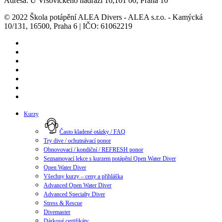
Adresa: U Vršovického nádraží 16,101 00, Praha 10
© 2022 Škola potápění ALEA Divers - ALEA s.r.o. - Kamýcká
10/131, 16500, Praha 6 | IČO: 61062219
twitter
facebook
youtube
google-
plus
instagram
whatsapp
messenger
Close
Kurzy
Menu
Často kladené otázky / FAQ
Try dive / ochutnávací ponor
Obnovovací / kondiční / REFRESH ponor
Seznamovací lekce s kurzem potápění Open Water Diver
Open Water Diver
Všechny kurzy – ceny a přihláška
Advanced Open Water Diver
Advanced Specialty Diver
Stress & Rescue
Divemaster
Dárkové certifikáty