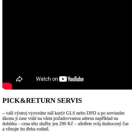
PICK&RETURN SERVIS
–
vaši výstroj vyzvedne náš kurýr GLS nebo DPD a po servisním
úkonu ji zase vrátí na vámi požadovvanou adresu například na
dobírku – cena této služby jen 290 Kč – ušetřete svůj drahocený čas
a věnujte ho třeba rodině
.