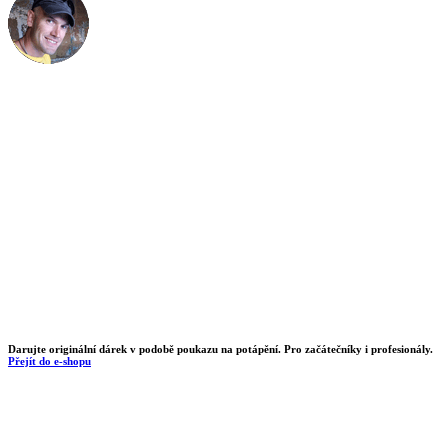
Potřebujete poradit? Rád Vám pomohu. Můžete mě
kontaktovat pomocí
kontaktního formuláře
,
telefonního čísla
, nebo
e-mailu
.
Darujte originální dárek v podobě poukazu na potápění. Pro začátečníky i profesionály.
Přejít do e-shopu